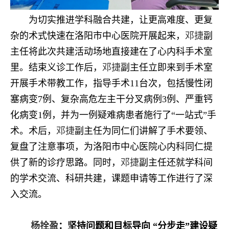
为切实推进学科融合共建，让更高难度、更复
杂的术式快速在洛阳市中心医院开展起来，
邓捷
副
主任将此次共建活动场地直接建在了心内科手术室
里。结束义诊工作后，
邓捷
副主任立即来到手术室
开展手术带教工作，指导手术11台次，包括慢性闭
塞病变7例、复杂高危左主干分叉病例3例、严重钙
化病变1例，并为一例疑难病患者施行了“一站式”手
术。术后，
邓捷
副主任为同仁们讲解了手术要领、
复盘了注意事项，为洛阳市中心医院心内科同仁提
供了新的诊疗思路。同时，
邓捷
副主任还就学科间
的学术交流、科研共建，课题申请等工作进行了深
入交流。
杨拴盈
：坚持问题和目标导向 “分步走”建设疑