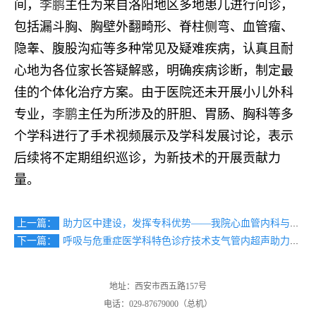
间，
李鹏
主任为来自洛阳地区多地患儿进行问诊，
包括漏斗胸、胸壁外翻畸形、脊柱侧弯、血管瘤、
隐睾、腹股沟疝等多种常见及疑难疾病，认真且耐
心地为各位家长答疑解惑，明确疾病诊断，制定最
佳的个体化治疗方案。由于医院还未开展小儿外科
专业，
李鹏
主任为所涉及的肝胆、胃肠、胸科等多
个学科进行了手术视频展示及学科发展讨论，表示
后续将不定期组织巡诊，为新技术的开展贡献力
量。
上一篇：
助力区中建设，发挥专科优势——我院心血管内科与洛阳市中心医院开展疑难病例研讨会
下一篇：
呼吸与危重症医学科特色诊疗技术支气管内超声助力肺部疾病诊断
地址：西安市西五路157号
电话：029-87679000（总机）