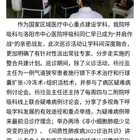
作为国家区域医疗中心重点建设学科，我院呼
吸科与洛阳市中心医院呼吸科同仁早已成为“并肩作
战”的亲密战友，此次巡诊活动让学科间深度融合，
更加明确了有针对性派出常驻专家、分步走实施的
整合共建计划。巡诊期间，除了义诊活动，
杨拴盈
主任为一例气道狭窄患者施行镜下手术治疗和行球
囊扩张+冷冻术+组织活检术，并参与了病区疑难病
例讨论会。
杨拴盈
主任还主持了每周四与二附院呼
吸科线上联合疑难病例讨论会，分享了多视角下呼
吸学科发展的有效途径和重点举措，为疑难病例带
来最前沿诊疗理念；举办两场《非小细胞肺癌少见
突变的治疗》、《间质性肺疾病2022诊治共识》讲