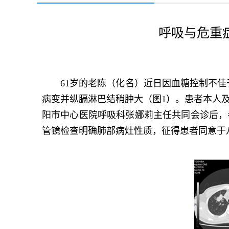
呼吸与危重
61岁的老陈（化名）近日因血糖控制不
病变并纵膈淋巴结稍肿大（图1）。患者本人
阳市中心医院呼吸科张娜莉主任共同会诊后，
管镜检查明确肺部病灶性质，征得患者同意于