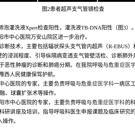
图2患者超声支气管镜检查
泡灌洗液Xpert检查阳性，灌洗液TB-DNA阳性（图
阳市中心医院万安山院区进一步治疗。
技术，主要包括辐状探头支气管内超声（R-EBUS）和凸
的浸润程度、引导纵隔病变透支气管壁活检、诊断肺外周
于恶性肿瘤的诊断和肺癌分期。在我院呼吸与危
重症医
，为豫西人民健康保驾护航。
中心医院的专家，主要负责呼吸与危
重症医学科
一病区
冻融、球囊扩张术等操作。
阳市中心医院的专家，主要负责呼吸与危
重症医学科
的
科研讲座及培训，指导呼吸科医生申报课题及临床研究
入操作。