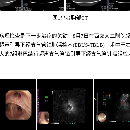
图1患者胸部CT
病理检查是下一步治疗的关键。8月7日在西交大二附院
声引导下经支气管镜肺活检术(EBUS-TBLB)，术中
的7组淋巴结行超声支气管镜引导下经支气管针吸活检术（