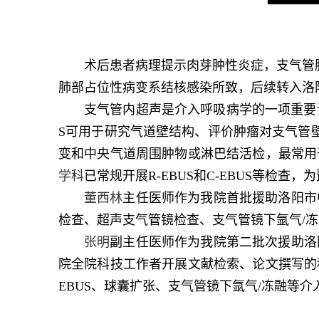
术后患者病理提示肉芽肿性炎症，支气管肺
肺部占位性病变系结核感染所致，后续转入洛
支气管内超声是介入呼吸病学的一项重要诊断
S可用于研究气道壁结构、评价肿瘤对支气管壁
变和中央气道周围肿物或淋巴结活检，最常用
学科
已常规开展R-EBUS和C-EBUS等检查
董西林
主任医师作为我院首批援助洛阳市
检查、超声支气管镜检查、支气管镜下氩气/
张明
副主任医师作为我院第二批次援助洛
院全院科技工作者开展文献检索、论文撰写的
EBUS、球囊扩张、支气管镜下氩气/冻融等介