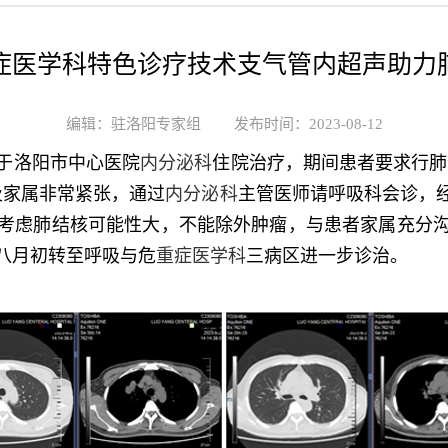
症医学科特色诊疗技术支气管内超声助力
编辑：驻洛阳专家组
发布时间：2023-08-12
佳于洛阳市中心医院
内分泌科
住院治疗，期间患者要求行肺
及家属非常紧张，通过
内分泌科
主管医师请呼吸科会诊，
考虑肺结核可能性大，不能除外肿瘤，与患者家属充分
八月初转至呼吸与危
重症医学科
三病区进一步诊治。