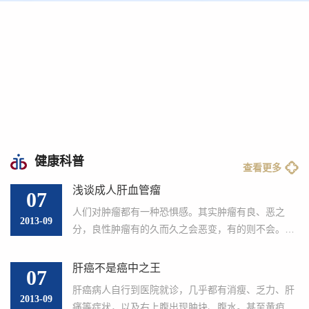
治疗各类消化道肿瘤，促进患者康
病的手
复，提高治疗效果，取得了丰富的
员。 对肝胆、胃肠、...
经验。
3、复杂疾病及急危重症救治
已开展各种高难度复杂手术，
如腹腔镜肝叶切除术、全腹腔镜胰
十二指肠切除术、胰腺体尾部切除
健康科普
术等，对于复杂肝胆手术等方面具
查看更多
浅谈成人肝血管瘤
有丰富的经验和技术优势，通过建
07
人们对肿瘤都有一种恐惧感。其实肿瘤有良、恶之
立个性化的治疗方案，提高救治成
2013-09
分，良性肿瘤有的久而久之会恶变，有的则不会。成
功率，减少并发症。
人肝血管瘤——肝海绵状血管瘤就不会癌变。 肝血管
瘤是肝脏最多的良性肿瘤。发病率为2％。需要医治
4、疝和腹壁外科疾病
肝癌不是癌中之王
07
者，则微乎其微。上世纪80年代以前，...
包括腹股沟疝、切口疝、造口旁疝、腹壁
肝癌病人自行到医院就诊，几乎都有消瘦、乏力、肝
2013-09
痛等症状，以及右上腹出现肿块、腹水。甚至黄疸体