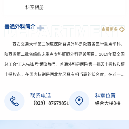
科室相册
普通外科简介
查看更多
西安交通大学第二附属医院普通外科是陕西省医学重点学科，
陕西省第二批省级临床重点专科肝胆外科建设项目。2019年获全国
总工会“工人先锋号”荣誉称号。普通外科是医院第一批硕士授权和博
士授权点，在国内特别是西北地区具有相当高的知名度，在老一辈
专家教授的带领下，科室经数十年不断发展，现已成为一支学术造
诣深、治学严谨、勇于开拓、结构合理的医疗、科研、教学团队。
联系电话
科室位置
（029）87679851
综合大楼8楼
目前科室共有医务人员95人，其中主任医师9人，副主任医师12人，
副主任护师3人，博士研究生导师1人，硕士研究生导师6人，外聘专
家6人，90%以上医师均为博士学位。已取得国家级、省部级科研成