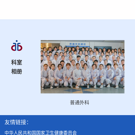
采用快速康复外科理念及中西
医结合的理念，重视患者的围手术
期管理、术后康复及随访工作，通
过专业的康复指导和定期随访，帮
助患者恢复身体功能，预防并发症
的发生，提高生活质量。
科室
8. 教学与研究
相册
普通外科作为医学教育的重要
组成部分，承担着培养外科医生和
科研人员的重要任务，同时不断探
普通外科
索新的治疗方法和技术，提高诊疗
水平。
友情链接：
中华人民共和国国家卫生健康委员会