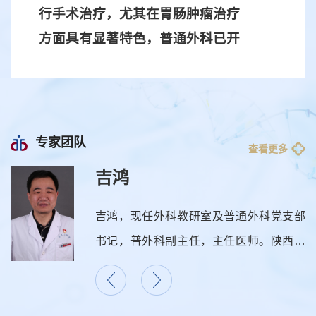
行手术治疗，尤其在胃肠肿瘤治疗
方面具有显著特色，普通外科已开
展腹腔镜手术多年，腹腔镜手术具
有创伤小、恢复快、并发症少等优
点，适用于胆囊切除、直肠癌根
治、结肠癌根治、阑尾切除、胆管
专家团队
查看更多
切开取石等多种手术，近年来已常
黎一鸣
规开展
达芬奇机器人辅助下复杂的
肝、胆、胰、胃肠肿瘤根治手术
。
党支部
黎一鸣，教授，一级主任医师，博士生
陕西省
师，西安交通大学医学部名医。 现任
2. 消化道肿瘤的综合治疗
协会会
在精准手术治疗的前提下，采
省外科学会主委，中华医学会陕西普外
近30
用个体化、精准化医疗理念的方法
会副主任委员。陕西省有突出贡献专家
腹壁外
陕西省“三五人才”、“215工程”第一梯