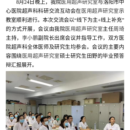
8月24日晚上，我院
医用超声研究室
与洛阳市中
心医院超声科科研交流互动会在
医用超声研究室
示
教室顺利进行。本次交流会以“线下为主+线上补充”
的方式开展，会议由我院
医用超声研究室
主任
周琦
主持，
李小鹏
副院长出席会议并指导工作，双方医
院超声科全体医师及研究生均参会。会议的主要内
容围绕
医用超声研究室
硕士研究生田野的毕业预答
辩汇报展开。