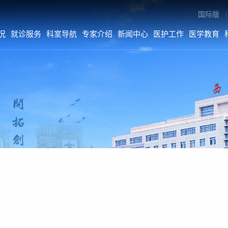
国际版
|
况
就诊服务
科室导航
专家介绍
新闻中心
医护工作
医学教育
专家介绍
新闻中心
医护工作
内科系统
医院要闻
医疗动态
外科系统
综合新闻
护理动态
医技•平台
科室动态
病院•中心
人文关怀
媒体二院
公告
数字院报