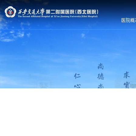
医院概
医院概况
就诊服务
科室导航
医院简介
预约挂号
内科系统
组织机构
专家出诊
外科系统
领导团队
体检服务
医技•平台
联系我们
医保服务
病院•中心
护理到家
就诊须知
就医流程