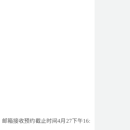
，邮箱接收预约截止时间
4
月
27下午16: