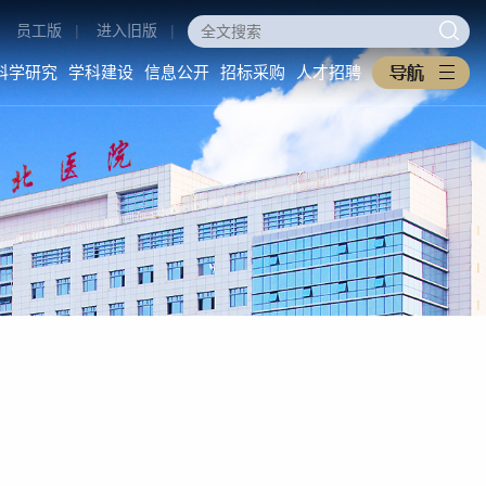
员工版
|
进入旧版
|
科学研究
学科建设
信息公开
招标采购
人才招聘
医学教育
科学研究
学科建设
本科生教育
科研动态
重点学科
研究生教育
科研管理
医工交叉
住培专培
中西医协同旗舰医院
继续教育
信息公开
招标采购
教学之窗
医院概况
采购公告
规章制度
医院环境
中标公告
下载专区