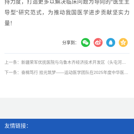
持力度，打造更多以解决临床问题为导向的“医生主
导型”研究范式，为推动我国医学进步贡献坚实力
量！
分享到：
上一条：新疆荣军优抚医院与乌鲁木齐经济技术开发区（头屯河区）第一人民医院来院参访交流
下一条：奋楫笃行 拾光筑梦——运动医学团队在2025年度中华医学会运动医学分会学术会议上取得丰硕成果
友情链接：