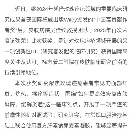
近日，继2024年凭借玫瑰痤疮领域的重要临床研
究成果首获国际权威出版Wiley颁发的“中国高贡献作
者奖”后，皮肤病院吴佳纹教授团队于2025年再次荣
膺该殊荣！此次获奖，是针对玫瑰痤疮领域开展的又
一项创新性IIT（研究者发起的临床研究）获得国际高
度关注及认可，标志着二附院在皮肤临床研究前沿的
持续引领地位。
本次获奖研究聚焦玫瑰痤疮患者常见的面部红
斑、灼热、瘙痒等症状，围绕“如何更高效修复皮肤
屏障、缓解炎症”这一临床难点，开展了一项严谨的
前瞻性随机对照试验。研究证实，在常规口服治疗基
础上联合使用复方肝素钠尿囊素凝胶，能够显著提升